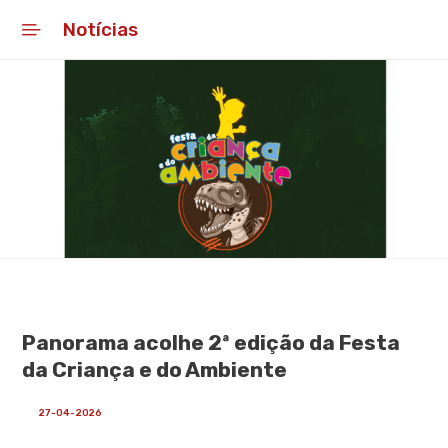
Notícias
Início
Educar
Capacitar
Apoiar
Observar
Informar
Panorama acolhe 2ª edição da Festa
Notícias
da Criança e do Ambiente
Contactar
27-04-2026