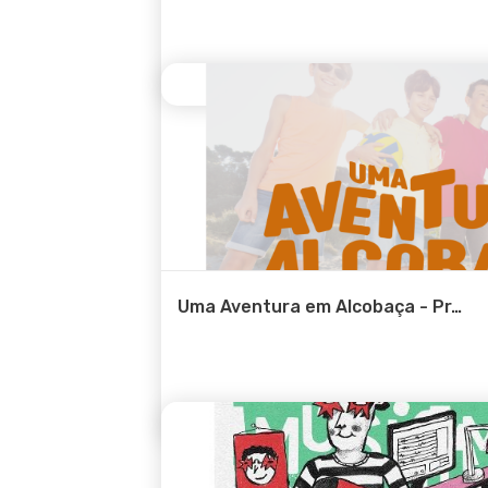
Uma Aventura em Alcobaça - Pr
…