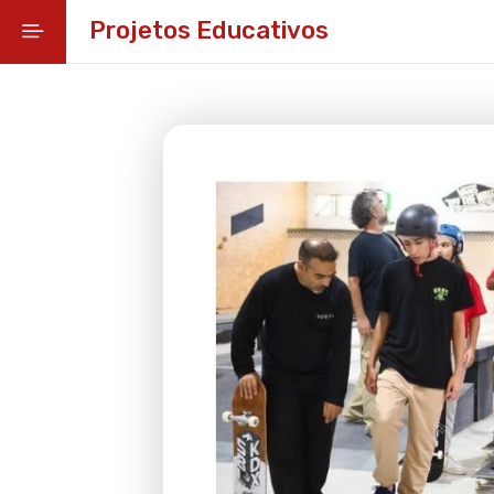
Projetos Educativos
Início
Educar
Capacitar
Guias para a Educação
Juventude em Ação
Projetos Educativos
Plano de Atividades Educativas
Rede de Bibliotecas do Concelho de
Alcobaça