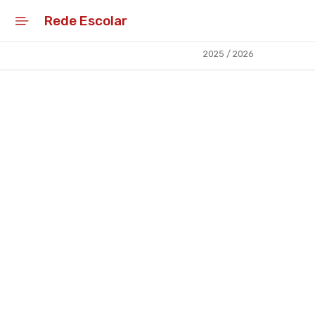
Rede Escolar
2025 / 2026
Início
Educar
Conselho Municipal de
Educação
Conselhos Gerais de Educação
Alcobaça: Cidade de
Aprendizagem
Rede Escolar
Capacitar
Apoiar