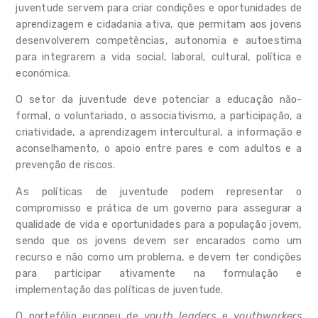
juventude servem para criar condições e oportunidades de
aprendizagem e cidadania ativa, que permitam aos jovens
Apoiar
desenvolverem competências, autonomia e autoestima
para integrarem a vida social, laboral, cultural, política e
Observar
económica.
Informar
O setor da juventude deve potenciar a educação não-
formal, o voluntariado, o associativismo, a participação, a
Notícias
criatividade, a aprendizagem intercultural, a informação e
aconselhamento, o apoio entre pares e com adultos e a
Contactar
prevenção de riscos.
FAQ's
As políticas de juventude podem representar o
compromisso e prática de um governo para assegurar a
qualidade de vida e oportunidades para a população jovem,
sendo que os jovens devem ser encarados como um
recurso e não como um problema, e devem ter condições
para participar ativamente na formulação e
implementação das políticas de juventude.
O portefólio europeu de
youth
leaders
e
youth
workers