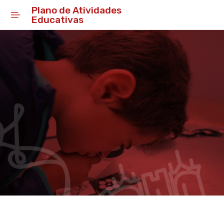
Plano de Atividades
Educativas
Início
Educar
Capacitar
Guias para a Educação
Juventude em Ação
Projetos Educativos
Plano de Atividades
Educativas
Rede de Bibliotecas do
Concelho de Alcobaça