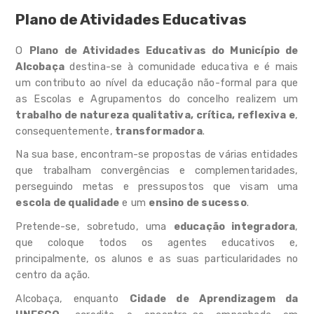
Plano de Atividades Educativas
Apoiar
O
Plano de Atividades Educativas do Município de
Observar
Alcobaça
destina-se à comunidade educativa e é mais
um contributo ao nível da educação não-formal para que
Informar
as Escolas e Agrupamentos do concelho realizem um
trabalho de natureza qualitativa, crítica, reflexiva e
,
Notícias
consequentemente,
transformadora
.
Na sua base, encontram-se propostas de várias entidades
Contactar
que trabalham convergências e complementaridades,
FAQ's
perseguindo metas e pressupostos que visam uma
escola de qualidade
e um
ensino de sucesso
.
Pretende-se, sobretudo, uma
educação integradora
,
que coloque todos os agentes educativos e,
principalmente, os alunos e as suas particularidades no
centro da ação.
Alcobaça, enquanto
Cidade de Aprendizagem da